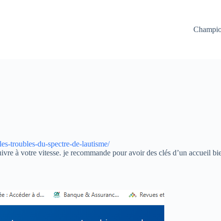
Champion
:
es-troubles-du-spectre-de-lautisme/
Mooc
suivre à votre vitesse. je recommande pour avoir des clés d’un accueil bi
en
ligne
sur
TSA
(troubles
spectre
autistique)