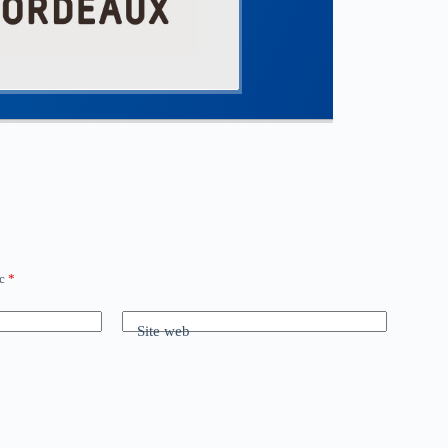
ec
*
Site web